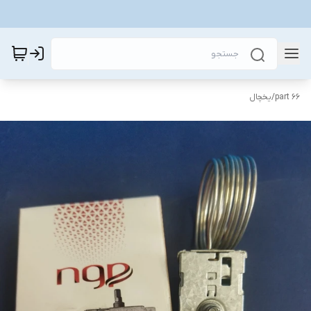
part 66
/
یخچال