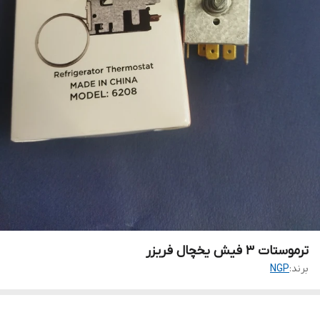
ترموستات 3 فیش یخچال فریزر
برند:
NGP