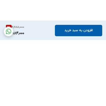
4,288,000
9
%
افزودن به سبد خرید
3,884,000
برگشت به بالا