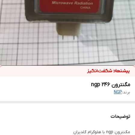
مگنترون ngp 246
برند:
NGP
توضیحات
مگنترون ngp با هلوگرام گلدیران