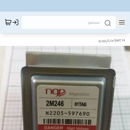
part 66
/
مایکروویو