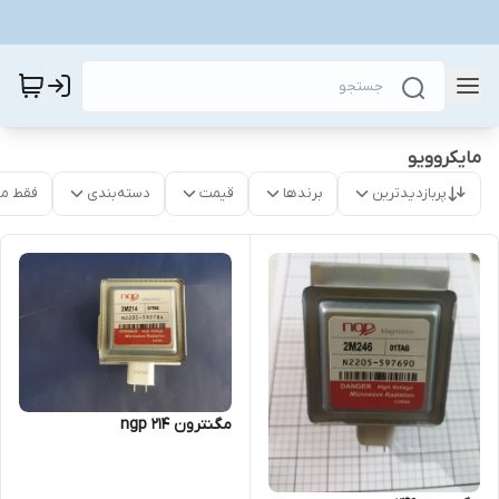
مایکروویو
پربازدیدترین
برندها
قیمت
دسته‌بندی
فقط م
مگنترون ngp 214