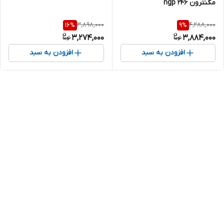
مگنترون ngp 246
3,898,000
4,288,000
16
%
9
%
3,274,000
3,884,000
افزودن به سبد
افزودن به سبد