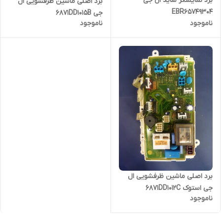
برد نمایشگر ساید ال جی
برد اصلی ماشین ظرفشویی ال
EBR65749304
جی 6871DD1015B
ناموجود
ناموجود
برد اصلی ماشین ظرفشویی ال
جی استوک 6871DD1012C
ناموجود