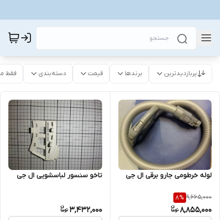
پربازدیدترین
برندها
قیمت
دسته‌بندی
فقط م
لوله خرطومی جارو برقی ال جی
تاخو سنسور لباسشویی ال جی
9,665,000
8
%
3,432,000
8,855,000