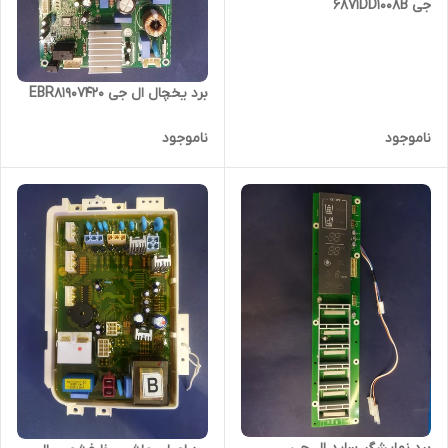
جی 6871DD1008B
برد یخچال ال جی EBR81907420
ناموجود
ناموجود