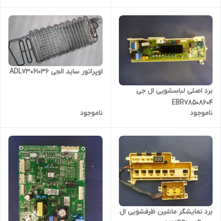
اوپراتور ساید الجی ADL73061036
برد اصلی لباسشویی ال جی
EBR78508604
ناموجود
ناموجود
برد نمایشگر ماشین ظرفشویی ال