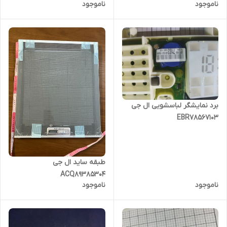
ناموجود
ناموجود
برد نمایشگر لباسشویی ال جی
EBR78567103
طبقه ساید ال جی
ACQ89385304
ناموجود
ناموجود