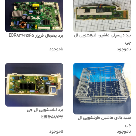
برد دیسپلی ماشین ظرفشویی ال
برد یخچال فریزر EBR83465145
جی
ناموجود
ناموجود
برد لباسشویی ال جی
EBR658736
سبد بالای ماشین ظرفشویی ال
جی
ناموجود
ناموجود