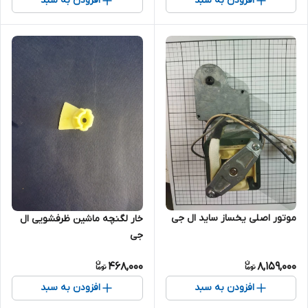
افزودن به سبد
افزودن به سبد
موتور اصلی یخساز ساید ال جی
خار لگنچه ماشین ظرفشویی ال
جی
468,000
8,159,000
افزودن به سبد
افزودن به سبد