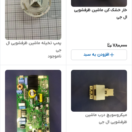
خار خشک کن ماشین ظرفشویی
ال جی
پمپ تخیله ماشین ظرفشویی ال
780,000
جی
افزودن به سبد
ناموجود
میکروسویچ درب ماشین
ظرفشویی ال جی