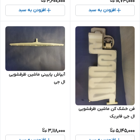
4,600,000
10,741,000
افزودن به سبد
افزودن به سبد
آبپاش پایینی ماشین ظرفشویی
ال جی
فن خشک کن ماشین ظرفشویی
ال جی فابریک
3,118,000
5,145,000