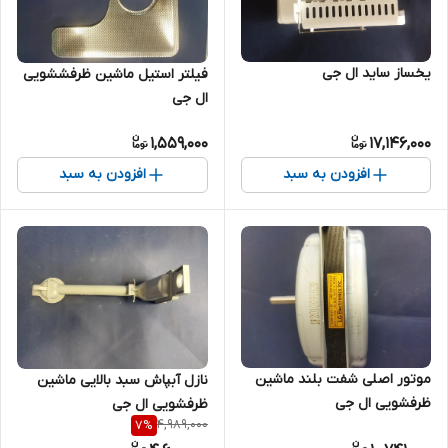
یخساز ساید ال جی
فیلتر استیل ماشین ظرفششویی
ال جی
1,559,000
17,146,000
افزودن به سبد
افزودن به سبد
موتور اصلی شفت بلند ماشین
نازل آبپاش سبد بالایی ماشین
ظرفشویی ال جی
ظرفشویی ال جی
4,989,000
7
%